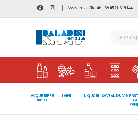
|
Assistenza Clienti:
+39 0521.619144
I LIQUORI
PAST
ACQUE BIRRE
I VINI
CAVEAU DU VIN
FA
BIBITE
PANI