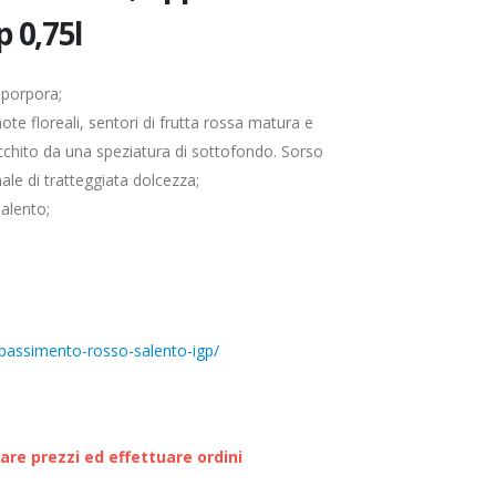
p 0,75l
 porpora;
note floreali, sentori di frutta rossa matura e
rricchito da una speziatura di sottofondo. Sorso
ale di tratteggiata dolcezza;
Salento;
passimento-rosso-salento-igp/
zare prezzi ed effettuare ordini