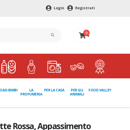
Login
Registrati
0
0 €
LA
PER GLI
OASI BIMBI
PER LA CASA
FOOD VALLEY
PROFUMERIA
ANIMALI
tte Rossa, Appassimento