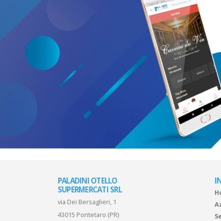
PALADINI OTELLO
I
SUPERMERCATI SRL
H
via Dei Bersaglieri, 1
A
43015 Pontetaro (PR)
Se