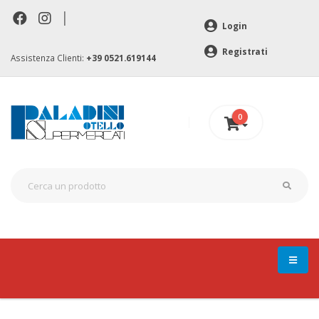
|
Login
Registrati
Assistenza Clienti:
+39 0521.619144
0
0 €