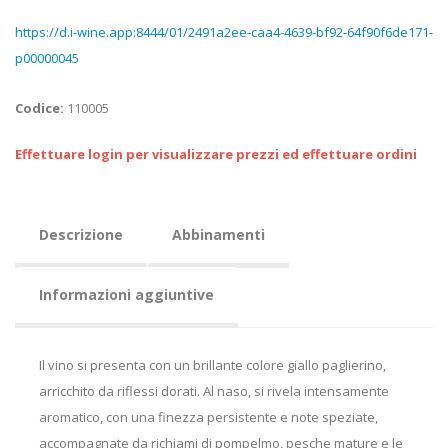
https://d.i-wine.app:8444/01/2491a2ee-caa4-4639-bf92-64f90f6de171-
p00000045
Codice:
110005
Effettuare login per visualizzare prezzi ed effettuare ordini
Descrizione
Abbinamenti
Informazioni aggiuntive
Il vino si presenta con un brillante colore giallo paglierino,
arricchito da riflessi dorati. Al naso, si rivela intensamente
aromatico, con una finezza persistente e note speziate,
accompagnate da richiami di pompelmo, pesche mature e le