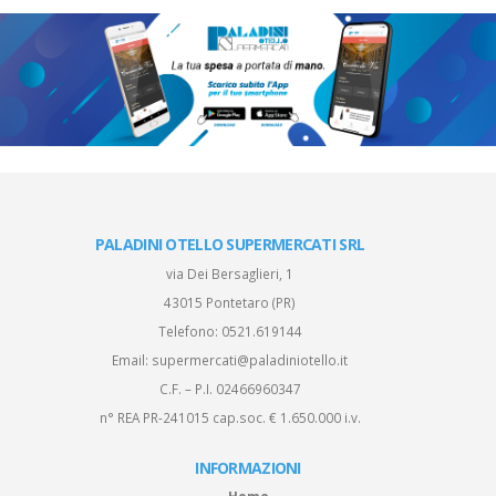
PALADINI OTELLO SUPERMERCATI SRL
via Dei Bersaglieri, 1
43015 Pontetaro (PR)
Telefono:
0521.619144
Email:
supermercati@paladiniotello.it
C.F. – P.I. 02466960347
n° REA PR-241015 cap.soc. € 1.650.000 i.v.
INFORMAZIONI