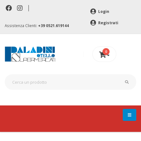
|
Login
Registrati
Assistenza Clienti:
+39 0521.619144
0
0 €