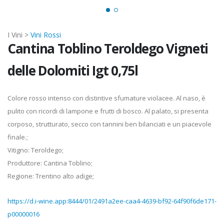
I Vini >
Vini Rossi
Cantina Toblino Teroldego Vigneti
delle Dolomiti Igt 0,75l
Colore rosso intenso con distintive sfumature violacee. Al naso, è
pulito con ricordi di lampone e frutti di bosco. Al palato, si presenta
corposo, strutturato, secco con tannini ben bilanciati e un piacevole
finale.;
Vitigno: Teroldego;
Produttore: Cantina Toblino;
Regione: Trentino alto adige;
https://d.i-wine.app:8444/01/2491a2ee-caa4-4639-bf92-64f90f6de171-
p00000016