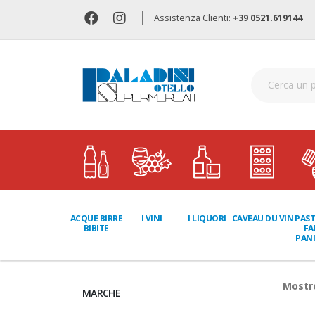
|
Assistenza Clienti:
+39 0521.619144
I LIQUORI
PAST
ACQUE BIRRE
I VINI
CAVEAU DU VIN
FA
BIBITE
PANI
Most
MARCHE