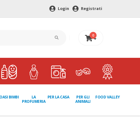
Login
Registrati
0
0 €
LA
PER GLI
OASI BIMBI
PER LA CASA
FOOD VALLEY
PROFUMERIA
ANIMALI