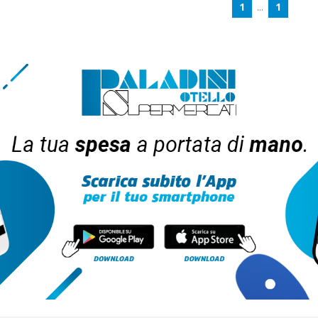
1
...
1