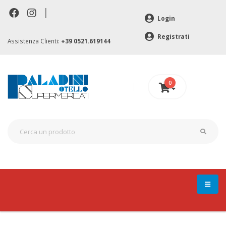
|
Login
Registrati
Assistenza Clienti:
+39 0521.619144
0
0 €