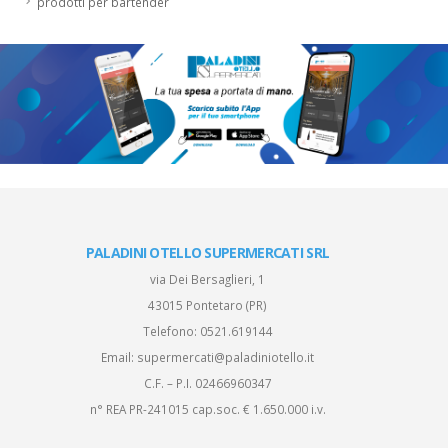
prodotti per bartender
PALADINI OTELLO SUPERMERCATI SRL
via Dei Bersaglieri, 1
43015 Pontetaro (PR)
Telefono:
0521.619144
Email:
supermercati@paladiniotello.it
C.F. – P.I. 02466960347
n° REA PR-241015 cap.soc. € 1.650.000 i.v.