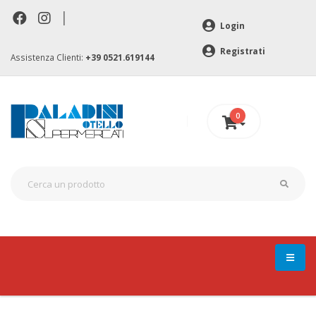
|
Login
Registrati
Assistenza Clienti:
+39 0521.619144
0
0 €