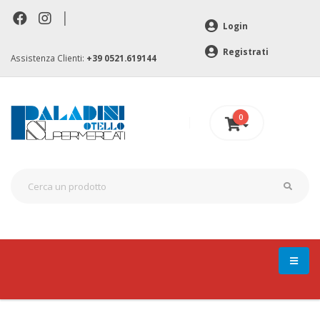
|
Login
Registrati
Assistenza Clienti:
+39 0521.619144
0
0 €