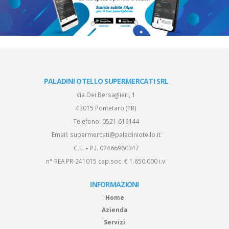
PALADINI OTELLO SUPERMERCATI SRL
via Dei Bersaglieri, 1
43015 Pontetaro (PR)
Telefono:
0521.619144
Email:
supermercati@paladiniotello.it
C.F. – P.I. 02466960347
n° REA PR-241015 cap.soc. € 1.650.000 i.v.
INFORMAZIONI
Home
Azienda
Servizi