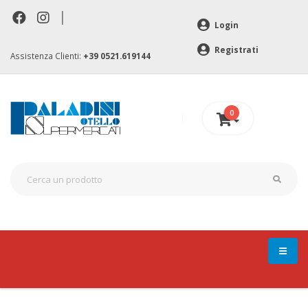
|
Login
Registrati
Assistenza Clienti:
+39 0521.619144
0
0 €