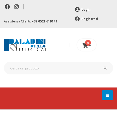
|
Login
Registrati
Assistenza Clienti:
+39 0521.619144
0
0 €