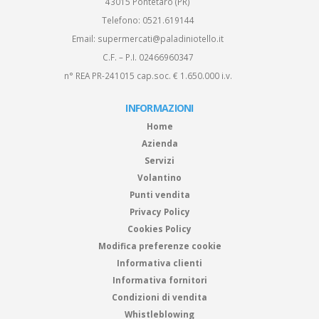
43015 Pontetaro (PR)
Telefono:
0521.619144
Email:
supermercati@paladiniotello.it
C.F. – P.I. 02466960347
n° REA PR-241015 cap.soc. € 1.650.000 i.v.
INFORMAZIONI
Home
Azienda
Servizi
Volantino
Punti vendita
Privacy Policy
Cookies Policy
Modifica preferenze cookie
Informativa clienti
Informativa fornitori
Condizioni di vendita
Whistleblowing