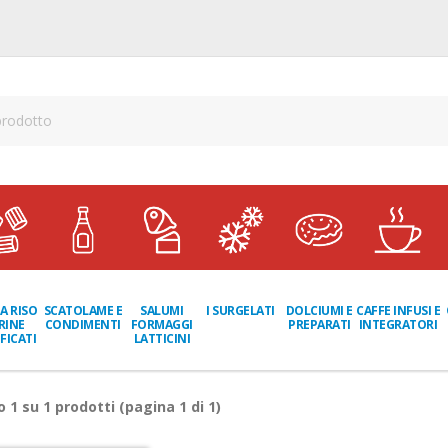
A RISO
SCATOLAME E
I SURGELATI
DOLCIUMI E
CAFFE INFUSI E
SALUMI
RINE
CONDIMENTI
PREPARATI
INTEGRATORI
FORMAGGI
FICATI
LATTICINI
ro
1
su
1
prodotti (pagina 1 di 1)