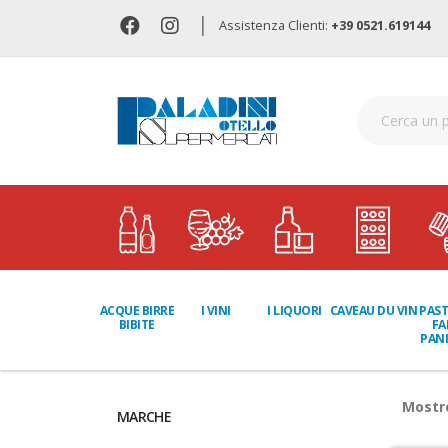
|
Assistenza Clienti:
+39 0521.619144
I LIQUORI
PAST
ACQUE BIRRE
I VINI
CAVEAU DU VIN
FA
BIBITE
PANI
Most
MARCHE