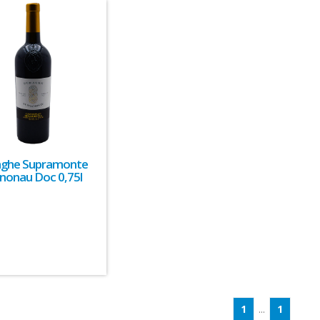
ghe Supramonte
nonau Doc 0,75l
1
...
1