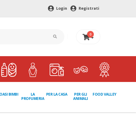
Login
Registrati
0
0 €
LA
PER GLI
OASI BIMBI
PER LA CASA
FOOD VALLEY
PROFUMERIA
ANIMALI