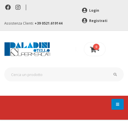
|
Login
Registrati
Assistenza Clienti:
+39 0521.619144
0
0 €