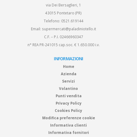
via Dei Bersaglieri, 1
43015 Pontetaro (PR)
Telefono:
0521.619144
Email:
supermercati@paladiniotello.it
C.F. – P.I. 02466960347
n° REA PR-241015 cap.soc. € 1.650.000 i.v.
INFORMAZIONI
Home
Azienda
Servizi
Volantino
Punti vendita
Privacy Policy
Cookies Policy
Modifica preferenze cookie
Informativa clienti
Informativa fornitori