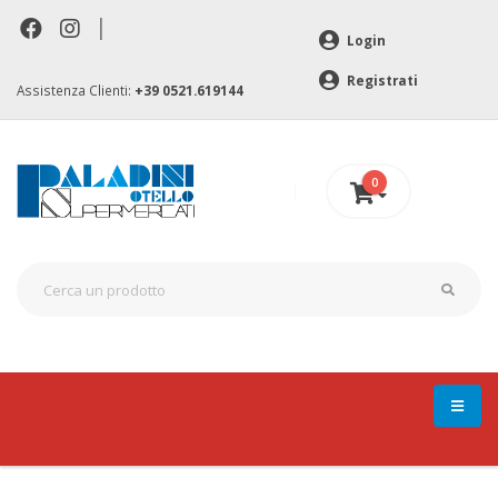
|
Login
Registrati
Assistenza Clienti:
+39 0521.619144
0
0 €