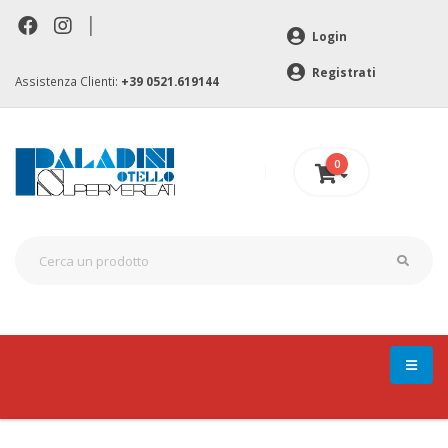
|
Login
Registrati
Assistenza Clienti:
+39 0521.619144
0
0 €