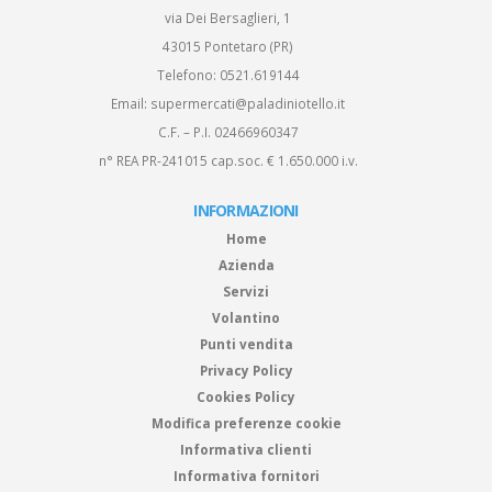
via Dei Bersaglieri, 1
43015 Pontetaro (PR)
Telefono:
0521.619144
Email:
supermercati@paladiniotello.it
C.F. – P.I. 02466960347
n° REA PR-241015 cap.soc. € 1.650.000 i.v.
INFORMAZIONI
Home
Azienda
Servizi
Volantino
Punti vendita
Privacy Policy
Cookies Policy
Modifica preferenze cookie
Informativa clienti
Informativa fornitori