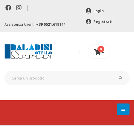
|
Login
Registrati
Assistenza Clienti:
+39 0521.619144
0
0 €