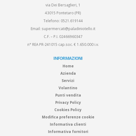
via Dei Bersaglieri, 1
43015 Pontetaro (PR)
Telefono:
0521.619144
Email:
supermercati@paladiniotello.it
C.F. – P.I. 02466960347
n° REA PR-241015 cap.soc. € 1.650.000 i.v.
INFORMAZIONI
Home
Azienda
Servizi
Volantino
Punti vendita
Privacy Policy
Cookies Policy
Modifica preferenze cookie
Informativa clienti
Informativa fornitori