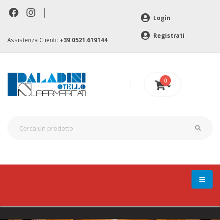
|
Login
Registrati
Assistenza Clienti:
+39 0521.619144
0
0 €