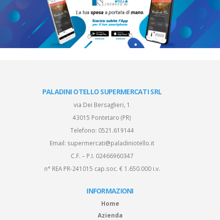
PALADINI OTELLO SUPERMERCATI SRL
via Dei Bersaglieri, 1
43015 Pontetaro (PR)
Telefono:
0521.619144
Email:
supermercati@paladiniotello.it
C.F. – P.I. 02466960347
n° REA PR-241015 cap.soc. € 1.650.000 i.v.
INFORMAZIONI
Home
Azienda