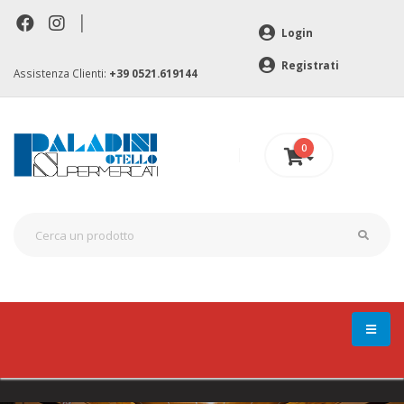
|
Login
Registrati
Assistenza Clienti:
+39 0521.619144
0
0 €