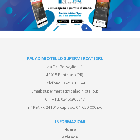
PALADINI OTELLO SUPERMERCATI SRL
via Dei Bersaglieri, 1
43015 Pontetaro (PR)
Telefono:
0521.619144
Email:
supermercati@paladiniotello.it
C.F. – P.I. 02466960347
n° REA PR-241015 cap.soc. € 1.650.000 i.v.
INFORMAZIONI
Home
Azienda