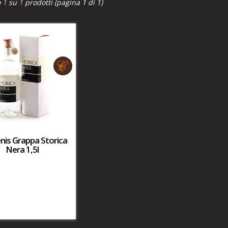
o
1
su
1
prodotti (pagina 1 di 1)
is Grappa Storica
Nera 1,5l