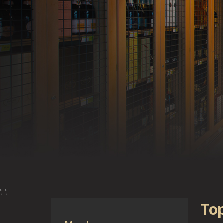
';
';
Top