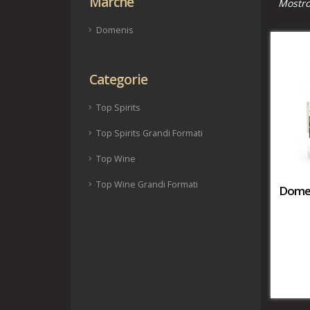
Marche
Mostr
Domenis
Categorie
Top Spirits
Top Spirits Grandi Formati
Top Wine
Top Wine Grandi Formati
Domen