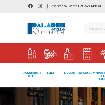
|
Assistenza Clienti:
+39 0521.619144
I LIQUORI
PAST
ACQUE BIRRE
I VINI
CAVEAU DU VIN
FA
BIBITE
PANI