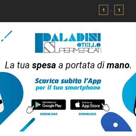
1
...
1