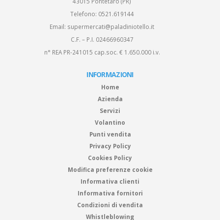
43015 Pontetaro (PR)
Telefono:
0521.619144
Email:
supermercati@paladiniotello.it
C.F. – P.I. 02466960347
n° REA PR-241015 cap.soc. € 1.650.000 i.v.
INFORMAZIONI
Home
Azienda
Servizi
Volantino
Punti vendita
Privacy Policy
Cookies Policy
Modifica preferenze cookie
Informativa clienti
Informativa fornitori
Condizioni di vendita
Whistleblowing