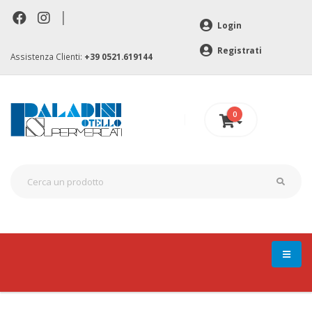
|
Login
Registrati
Assistenza Clienti:
+39 0521.619144
0
0 €