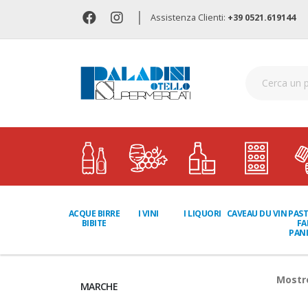
|
Assistenza Clienti:
+39 0521.619144
I LIQUORI
PAST
ACQUE BIRRE
I VINI
CAVEAU DU VIN
FA
BIBITE
PANI
Most
MARCHE