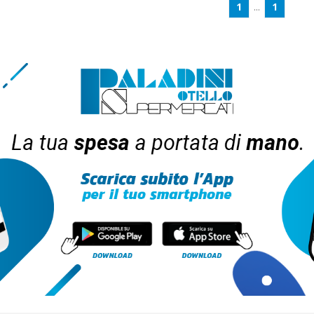
1
...
1