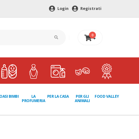
Login
Registrati
0
0 €
LA
PER GLI
OASI BIMBI
PER LA CASA
FOOD VALLEY
PROFUMERIA
ANIMALI