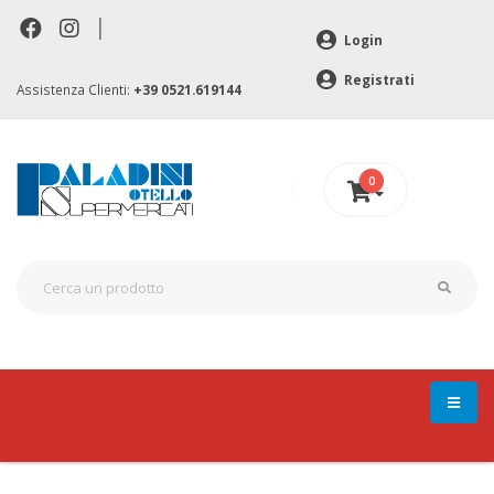
|
Login
Registrati
Assistenza Clienti:
+39 0521.619144
0
0 €