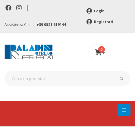
|
Login
Registrati
Assistenza Clienti:
+39 0521.619144
0
0 €