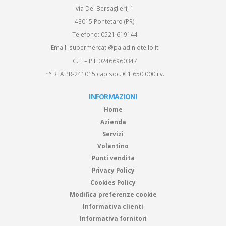
via Dei Bersaglieri, 1
43015 Pontetaro (PR)
Telefono:
0521.619144
Email:
supermercati@paladiniotello.it
C.F. – P.I. 02466960347
n° REA PR-241015 cap.soc. € 1.650.000 i.v.
INFORMAZIONI
Home
Azienda
Servizi
Volantino
Punti vendita
Privacy Policy
Cookies Policy
Modifica preferenze cookie
Informativa clienti
Informativa fornitori