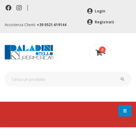
|
Login
Registrati
Assistenza Clienti:
+39 0521.619144
0
0 €