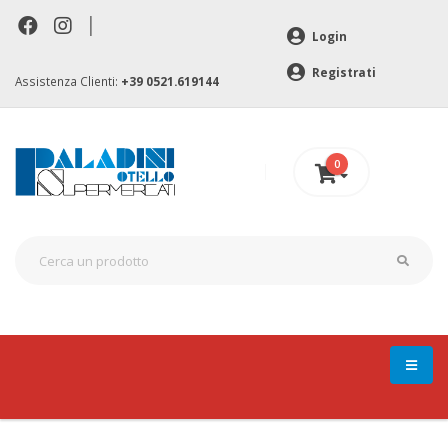
|
Login
Registrati
Assistenza Clienti:
+39 0521.619144
0
0 €