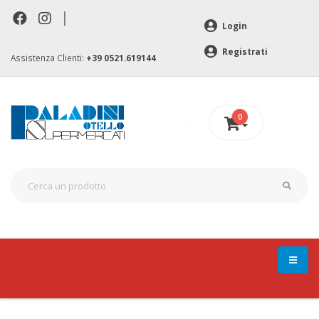
|
Login
Registrati
Assistenza Clienti:
+39 0521.619144
0
0 €