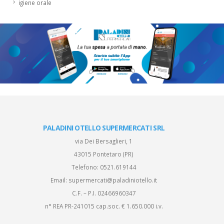
igiene orale
PALADINI OTELLO SUPERMERCATI SRL
via Dei Bersaglieri, 1
43015 Pontetaro (PR)
Telefono:
0521.619144
Email:
supermercati@paladiniotello.it
C.F. – P.I. 02466960347
n° REA PR-241015 cap.soc. € 1.650.000 i.v.