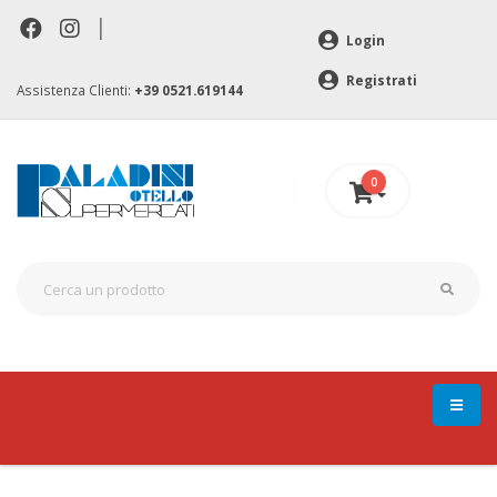
|
Login
Registrati
Assistenza Clienti:
+39 0521.619144
0
0 €