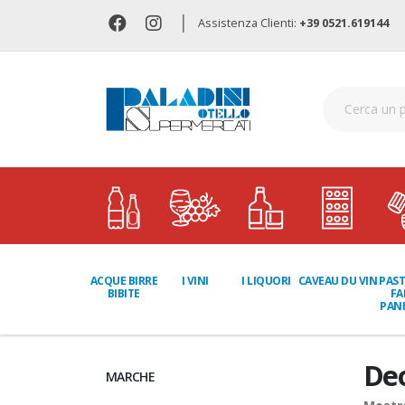
|
Assistenza Clienti:
+39 0521.619144
I LIQUORI
PAST
ACQUE BIRRE
I VINI
CAVEAU DU VIN
FA
BIBITE
PANI
De
MARCHE