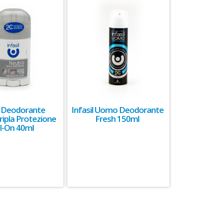
il Deodorante
Infasil Uomo Deodorante
ripla Protezione
Fresh 150ml
ll-On 40ml