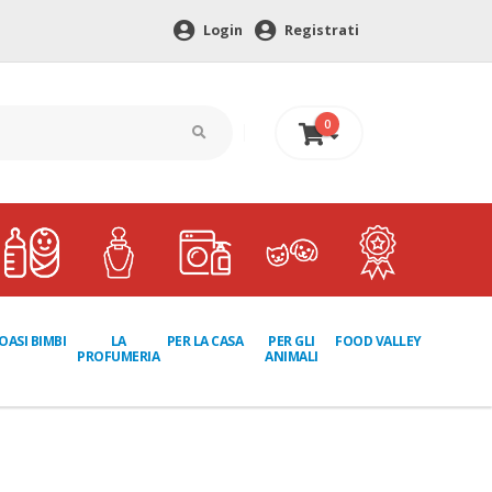
Login
Registrati
0
0 €
LA
PER GLI
OASI BIMBI
PER LA CASA
FOOD VALLEY
PROFUMERIA
ANIMALI