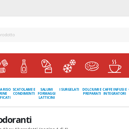
A RISO
SCATOLAME E
I SURGELATI
DOLCIUMI E
CAFFE INFUSI E
SALUMI
RINE
CONDIMENTI
PREPARATI
INTEGRATORI
FORMAGGI
FICATI
LATTICINI
odoranti