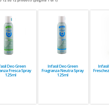
ro
12
su
12
prodotti (pagina 1 di 1)
fasil Deo Green
Infasil Deo Green
Infas
anza Fresca Spray
Fragranza Neutra Spray
Freschez
125ml
125ml