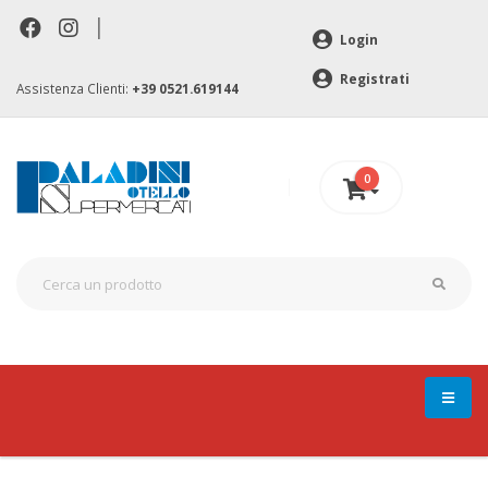
|
Login
Registrati
Assistenza Clienti:
+39 0521.619144
0
0 €