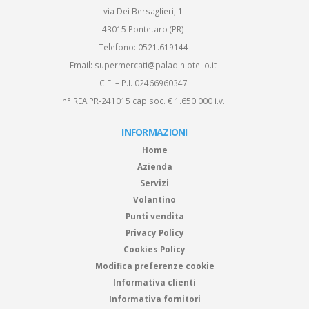
via Dei Bersaglieri, 1
43015 Pontetaro (PR)
Telefono:
0521.619144
Email:
supermercati@paladiniotello.it
C.F. – P.I. 02466960347
n° REA PR-241015 cap.soc. € 1.650.000 i.v.
INFORMAZIONI
Home
Azienda
Servizi
Volantino
Punti vendita
Privacy Policy
Cookies Policy
Modifica preferenze cookie
Informativa clienti
Informativa fornitori