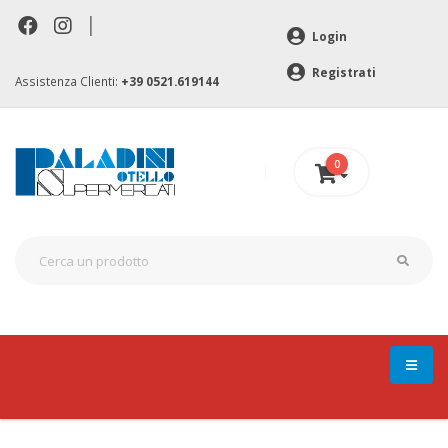
|
Login
Registrati
Assistenza Clienti:
+39 0521.619144
0
0 €