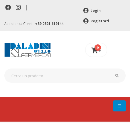
|
Login
Registrati
Assistenza Clienti:
+39 0521.619144
0
0 €