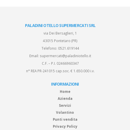
PALADINI OTELLO SUPERMERCATI SRL
via Dei Bersaglieri, 1
43015 Pontetaro (PR)
Telefono:
0521.619144
Email:
supermercati@paladiniotello.it
C.F. – P.I. 02466960347
n° REA PR-241015 cap.soc. € 1.650.000 i.v.
INFORMAZIONI
Home
Azienda
Servizi
Volantino
Punti vendita
Privacy Policy