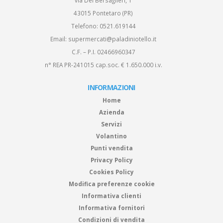
via Dei Bersaglieri, 1
43015 Pontetaro (PR)
Telefono:
0521.619144
Email:
supermercati@paladiniotello.it
C.F. – P.I. 02466960347
n° REA PR-241015 cap.soc. € 1.650.000 i.v.
INFORMAZIONI
Home
Azienda
Servizi
Volantino
Punti vendita
Privacy Policy
Cookies Policy
Modifica preferenze cookie
Informativa clienti
Informativa fornitori
Condizioni di vendita