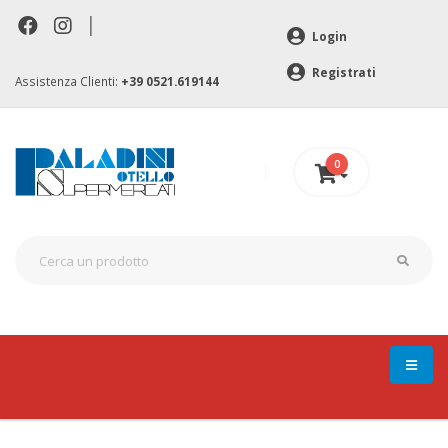
|
Login
Registrati
Assistenza Clienti:
+39 0521.619144
0
0 €