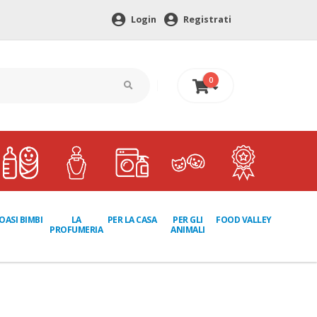
Login
Registrati
0
0 €
LA
PER GLI
OASI BIMBI
PER LA CASA
FOOD VALLEY
PROFUMERIA
ANIMALI