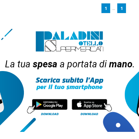
1
...
1