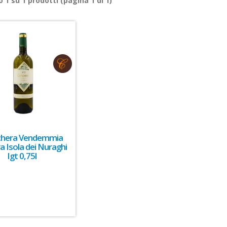
ro
1
su
1
prodotti (pagina 1 di 1)
chera Vendemmia
a Isola dei Nuraghi
Igt 0,75l