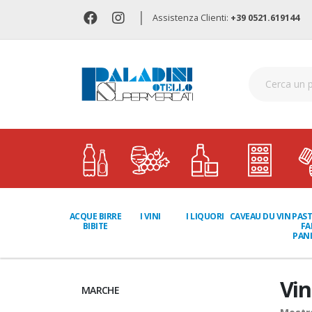
|
Assistenza Clienti:
+39 0521.619144
I LIQUORI
PAST
ACQUE BIRRE
I VINI
CAVEAU DU VIN
FA
BIBITE
PANI
Vin
MARCHE