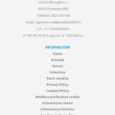
via Dei Bersaglieri, 1
43015 Pontetaro (PR)
Telefono:
0521.619144
Email:
supermercati@paladiniotello.it
C.F. – P.I. 02466960347
n° REA PR-241015 cap.soc. € 1.650.000 i.v.
INFORMAZIONI
Home
Azienda
Servizi
Volantino
Punti vendita
Privacy Policy
Cookies Policy
Modifica preferenze cookie
Informativa clienti
Informativa fornitori