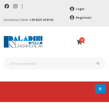
|
Login
Registrati
Assistenza Clienti:
+39 0521.619144
0
0 €