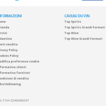
NFORMAZIONI
CAVEAU DU VIN
ome
Top Spirits
zienda
Top Spirits Grandi Formati
rvizi
Top Wine
olantino
Top Wine Grandi Formati
unti vendita
ivacy Policy
ookies Policy
odifica preferenze cookie
nformativa clienti
nformativa fornitori
ndizioni di vendita
histleblowing
ati. P.IVA 02466960347