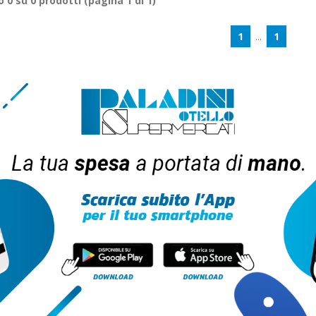
ro
0
su
0
prodotti (pagina 1 di 1)
1
...
1