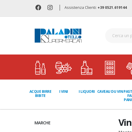
|
Assistenza Clienti:
+39 0521.619144
I LIQUORI
PAST
ACQUE BIRRE
I VINI
CAVEAU DU VIN
FA
BIBITE
PANI
Vin
MARCHE