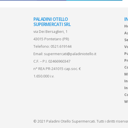
PALADINI OTELLO
I
SUPERMERCATI SRL
H
via Dei Bersaglieri, 1
A
43015 Pontetaro (PR)
Se
Telefono:
0521.619144
V
P
Email:
supermercati@paladiniotello.it
Pr
C.F. – P.I. 02466960347
C
n° REA PR-241015 cap.soc. €
M
1.650.000 i.v.
I
I
Co
W
© 2021 Paladini Otello Supermercati. Tutti i diritti riserv