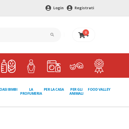
Login
Registrati
0
0 €
LA
PER GLI
OASI BIMBI
PER LA CASA
FOOD VALLEY
PROFUMERIA
ANIMALI