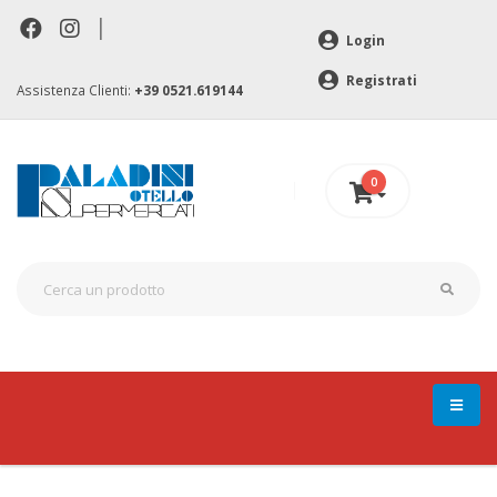
|
Login
Registrati
Assistenza Clienti:
+39 0521.619144
0
0 €