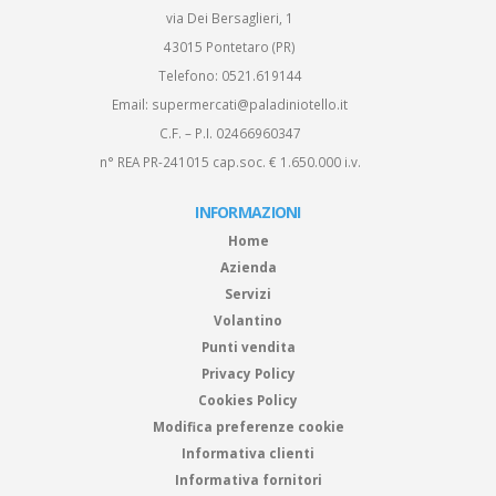
via Dei Bersaglieri, 1
43015 Pontetaro (PR)
Telefono:
0521.619144
Email:
supermercati@paladiniotello.it
C.F. – P.I. 02466960347
n° REA PR-241015 cap.soc. € 1.650.000 i.v.
INFORMAZIONI
Home
Azienda
Servizi
Volantino
Punti vendita
Privacy Policy
Cookies Policy
Modifica preferenze cookie
Informativa clienti
Informativa fornitori