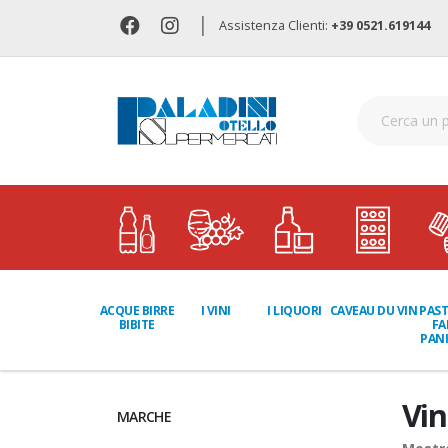
|
Assistenza Clienti:
+39 0521.619144
I LIQUORI
PAST
ACQUE BIRRE
I VINI
CAVEAU DU VIN
FA
BIBITE
PANI
Vin
MARCHE