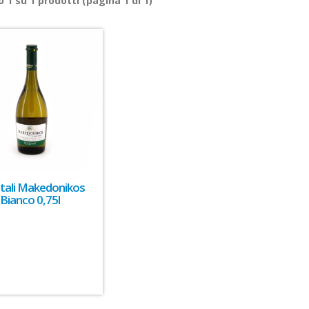
ro
1
su
1
prodotti (pagina 1 di 1)
tali Makedonikos
Bianco 0,75l