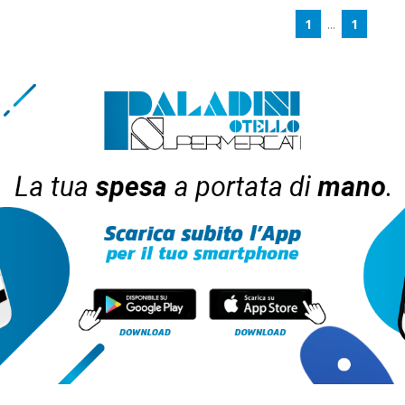
1
...
1