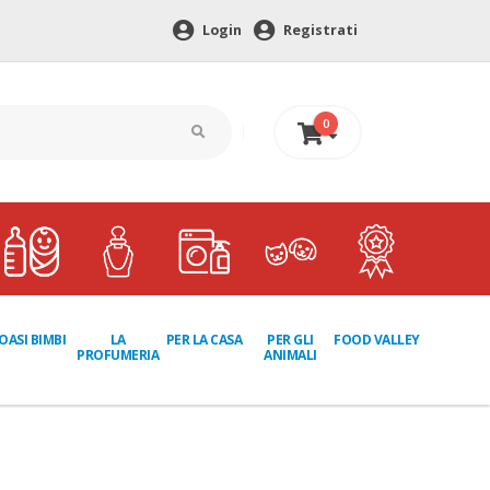
Login
Registrati
0
0 €
LA
PER GLI
OASI BIMBI
PER LA CASA
FOOD VALLEY
PROFUMERIA
ANIMALI