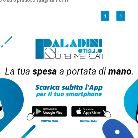
ro
0
su
0
prodotti (pagina 1 di 1)
1
...
1