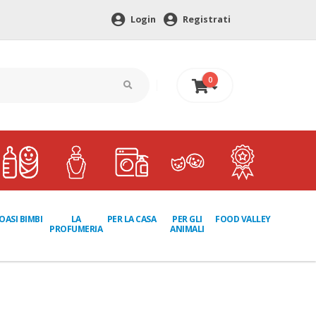
Login
Registrati
0
0 €
LA
PER GLI
OASI BIMBI
PER LA CASA
FOOD VALLEY
PROFUMERIA
ANIMALI