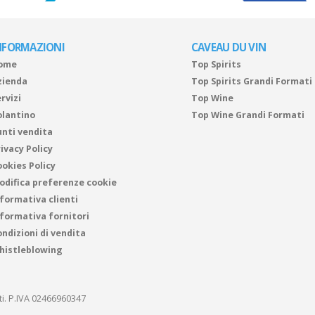
NFORMAZIONI
CAVEAU DU VIN
ome
Top Spirits
zienda
Top Spirits Grandi Formati
rvizi
Top Wine
olantino
Top Wine Grandi Formati
unti vendita
ivacy Policy
ookies Policy
odifica preferenze cookie
nformativa clienti
nformativa fornitori
ndizioni di vendita
histleblowing
ati. P.IVA 02466960347