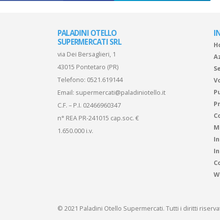
PALADINI OTELLO
I
SUPERMERCATI SRL
H
via Dei Bersaglieri, 1
A
43015 Pontetaro (PR)
Se
Telefono:
0521.619144
V
P
Email:
supermercati@paladiniotello.it
Pr
C.F. – P.I. 02466960347
C
n° REA PR-241015 cap.soc. €
M
1.650.000 i.v.
I
I
Co
W
© 2021 Paladini Otello Supermercati. Tutti i diritti riserv