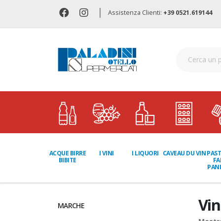
|
Assistenza Clienti:
+39 0521.619144
I LIQUORI
PAST
ACQUE BIRRE
I VINI
CAVEAU DU VIN
FA
BIBITE
PANI
Vin
MARCHE