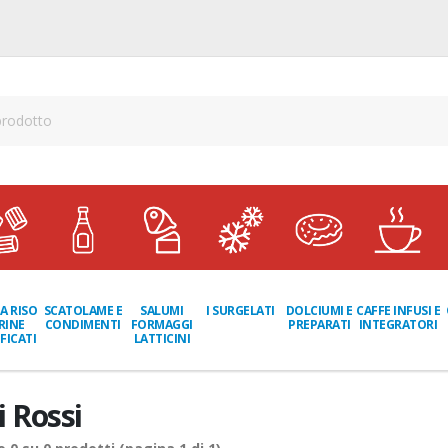
A RISO
SCATOLAME E
I SURGELATI
DOLCIUMI E
CAFFE INFUSI E
SALUMI
RINE
CONDIMENTI
PREPARATI
INTEGRATORI
FORMAGGI
FICATI
LATTICINI
i Rossi