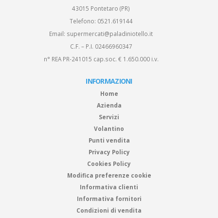
43015 Pontetaro (PR)
Telefono:
0521.619144
Email:
supermercati@paladiniotello.it
C.F. – P.I. 02466960347
n° REA PR-241015 cap.soc. € 1.650.000 i.v.
INFORMAZIONI
Home
Azienda
Servizi
Volantino
Punti vendita
Privacy Policy
Cookies Policy
Modifica preferenze cookie
Informativa clienti
Informativa fornitori
Condizioni di vendita