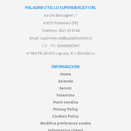
PALADINI OTELLO SUPERMERCATI SRL
via Dei Bersaglieri, 1
43015 Pontetaro (PR)
Telefono:
0521.619144
Email:
supermercati@paladiniotello.it
C.F. – P.I. 02466960347
n° REA PR-241015 cap.soc. € 1.650.000 i.v.
INFORMAZIONI
Home
Azienda
Servizi
Volantino
Punti vendita
Privacy Policy
Cookies Policy
Modifica preferenze cookie
Informativa clienti