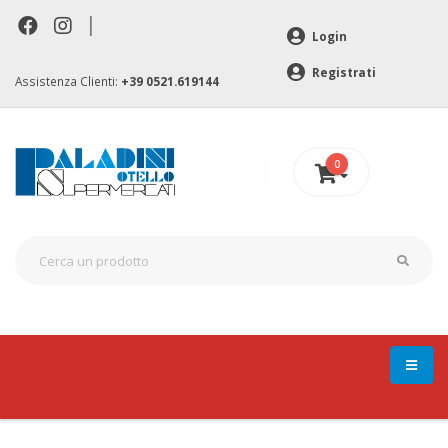
|
Login
Registrati
Assistenza Clienti:
+39 0521.619144
0
0 €