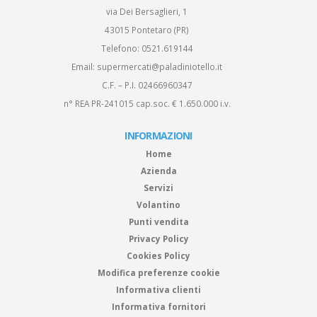
via Dei Bersaglieri, 1
43015 Pontetaro (PR)
Telefono:
0521.619144
Email:
supermercati@paladiniotello.it
C.F. – P.I. 02466960347
n° REA PR-241015 cap.soc. € 1.650.000 i.v.
INFORMAZIONI
Home
Azienda
Servizi
Volantino
Punti vendita
Privacy Policy
Cookies Policy
Modifica preferenze cookie
Informativa clienti
Informativa fornitori