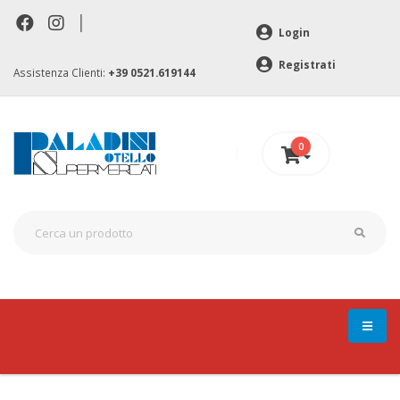
|
Login
Registrati
Assistenza Clienti:
+39 0521.619144
0
0 €