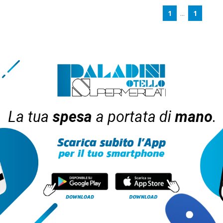
1
...
1