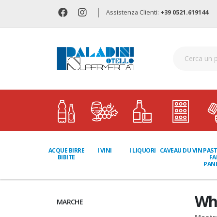
|
Assistenza Clienti:
+39 0521.619144
I LIQUORI
PAST
ACQUE BIRRE
I VINI
CAVEAU DU VIN
FA
BIBITE
PANI
Wh
MARCHE