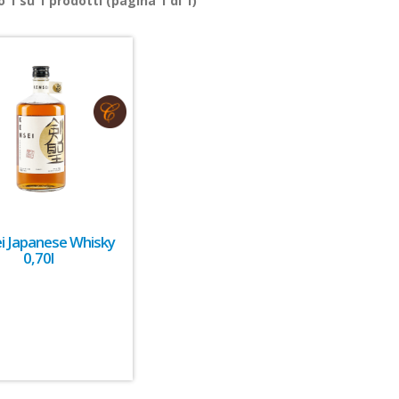
ro
1
su
1
prodotti (pagina 1 di 1)
i Japanese Whisky
0,70l