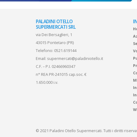
PALADINI OTELLO
I
SUPERMERCATI SRL
H
via Dei Bersaglieri, 1
A
43015 Pontetaro (PR)
Se
Telefono:
0521.619144
V
P
Email:
supermercati@paladiniotello.it
Pr
C.F. – P.I. 02466960347
C
n° REA PR-241015 cap.soc. €
M
1.650.000 i.v.
I
I
Co
W
© 2021 Paladini Otello Supermercati. Tutti i diritti riserv