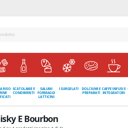
A RISO
SCATOLAME E
I SURGELATI
DOLCIUMI E
CAFFE INFUSI E
SALUMI
RINE
CONDIMENTI
PREPARATI
INTEGRATORI
FORMAGGI
FICATI
LATTICINI
isky E Bourbon