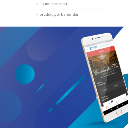
liquori analcolici
prodotti per bartender