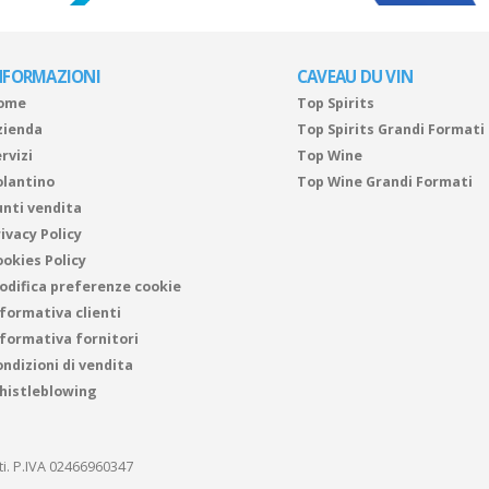
NFORMAZIONI
CAVEAU DU VIN
ome
Top Spirits
zienda
Top Spirits Grandi Formati
rvizi
Top Wine
olantino
Top Wine Grandi Formati
unti vendita
ivacy Policy
ookies Policy
odifica preferenze cookie
nformativa clienti
nformativa fornitori
ndizioni di vendita
histleblowing
ati. P.IVA 02466960347