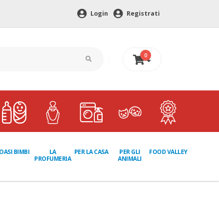
Login
Registrati
0
0 €
LA
PER GLI
OASI BIMBI
PER LA CASA
FOOD VALLEY
PROFUMERIA
ANIMALI