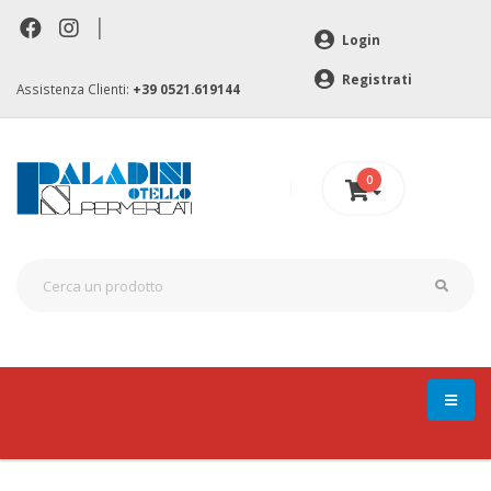
|
Login
Registrati
Assistenza Clienti:
+39 0521.619144
0
0 €