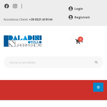
|
Login
Registrati
Assistenza Clienti:
+39 0521.619144
0
0 €