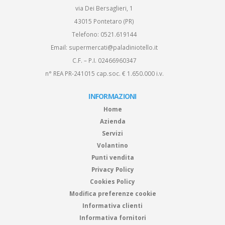
via Dei Bersaglieri, 1
43015 Pontetaro (PR)
Telefono:
0521.619144
Email:
supermercati@paladiniotello.it
C.F. – P.I. 02466960347
n° REA PR-241015 cap.soc. € 1.650.000 i.v.
INFORMAZIONI
Home
Azienda
Servizi
Volantino
Punti vendita
Privacy Policy
Cookies Policy
Modifica preferenze cookie
Informativa clienti
Informativa fornitori