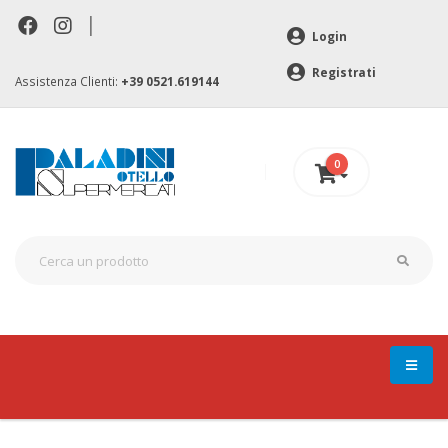
|
Login
Registrati
Assistenza Clienti:
+39 0521.619144
0
0 €