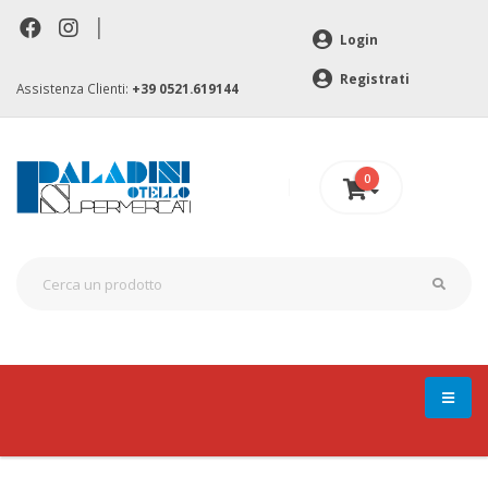
|
Login
Registrati
Assistenza Clienti:
+39 0521.619144
0
0 €