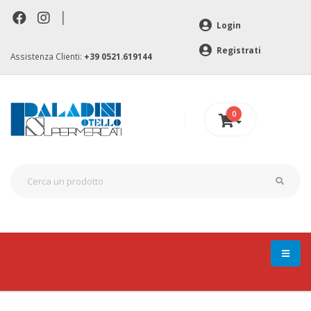
|
Login
Registrati
Assistenza Clienti:
+39 0521.619144
0
0 €