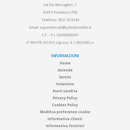
via Dei Bersaglieri, 1
43015 Pontetaro (PR)
Telefono:
0521.619144
Email:
supermercati@paladiniotello.it
C.F. – P.I. 02466960347
n° REA PR-241015 cap.soc. € 1.650.000 i.v.
INFORMAZIONI
Home
Azienda
Servizi
Volantino
Punti vendita
Privacy Policy
Cookies Policy
Modifica preferenze cookie
Informativa clienti
Informativa fornitori