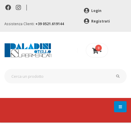
|
Login
Registrati
Assistenza Clienti:
+39 0521.619144
0
0 €