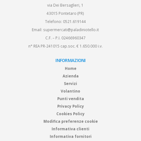
via Dei Bersaglieri, 1
43015 Pontetaro (PR)
Telefono:
0521.619144
Email:
supermercati@paladiniotello.it
C.F. – P.I. 02466960347
n° REA PR-241015 cap.soc. € 1.650.000 i.v.
INFORMAZIONI
Home
Azienda
Servizi
Volantino
Punti vendita
Privacy Policy
Cookies Policy
Modifica preferenze cookie
Informativa clienti
Informativa fornitori