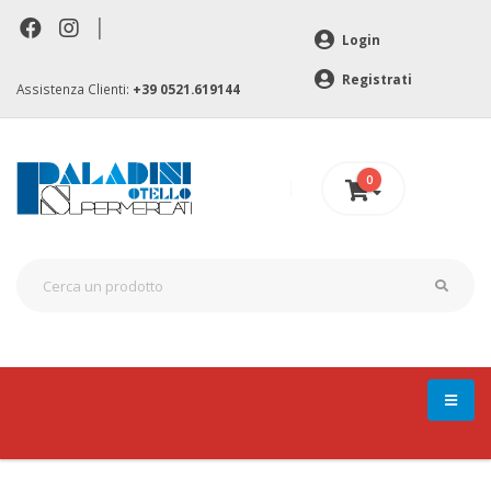
|
Login
Registrati
Assistenza Clienti:
+39 0521.619144
0
0 €