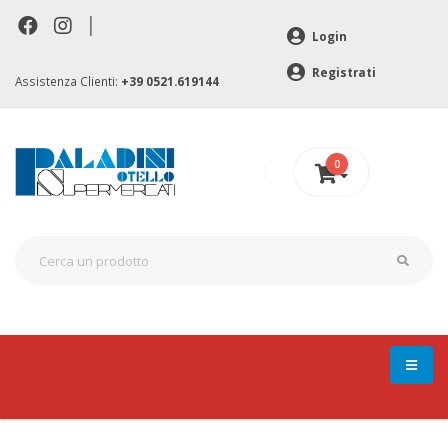
|
Login
Registrati
Assistenza Clienti:
+39 0521.619144
0
0 €